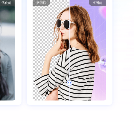
优化前
抠图后
抠图前